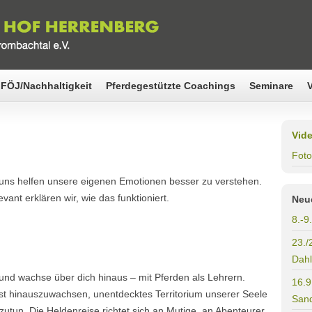
FÖJ/Nachhaltigkeit
Pferdegestützte Coachings
Seminare
Vid
Foto
uns helfen unsere eigenen Emotionen besser zu verstehen.
ant erklären wir, wie das funktioniert.
Neu
8.-9
23./
Dahl
 und wachse über dich hinaus – mit Pferden als Lehrern.
16.9
bst hinauszuwachsen, unentdecktes Territorium unserer Seele
Sand
zutun. Die Heldenreise richtet sich an Mutige, an Abenteurer