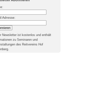
sletter Abonnieren
e:
l Adresse:
r Newsletter ist kostenlos und enthält
rmationen zu Seminaren und
nstaltungen des Reitvereins Hof
enberg.