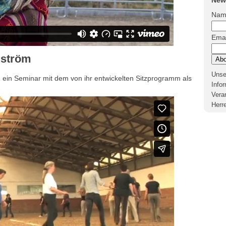
New
Nam
Emai
gström
Unse
 ein Seminar mit dem von ihr entwickelten Sitzprogramm als
Info
Vera
Herr