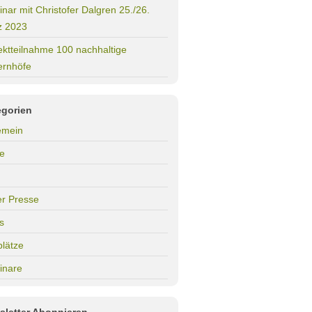
nar mit Christofer Dalgren 25./26.
z 2023
ektteilnahme 100 nachhaltige
ernhöfe
egorien
emein
e
er Presse
s
plätze
inare