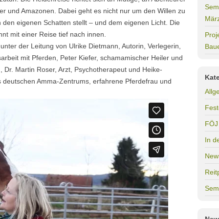
Semi
tter und Amazonen. Dabei geht es nicht nur um den Willen zu
Mär
ch den eigenen Schatten stellt – und dem eigenen Licht. Die
nnt mit einer Reise tief nach innen.
Proj
nter der Leitung von Ulrike Dietmann, Autorin, Verlegerin,
Bau
arbeit mit Pferden, Peter Kiefer, schamamischer Heiler und
), Dr. Martin Roser, Arzt, Psychotherapeut und Heike-
Kat
des deutschen Amma-Zentrums, erfahrene Pferdefrau und
Allg
Fest
FÖJ
In d
New
Reit
Sem