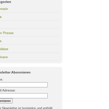
egorien
emein
e
er Presse
s
plätze
inare
sletter Abonnieren
e:
l Adresse:
r Newsletter ist kostenlos und enthält