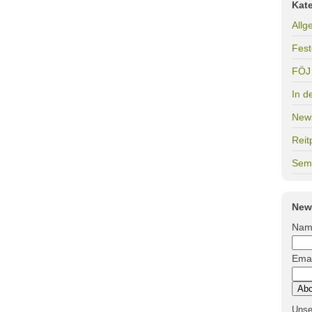
Kat
Allg
Fest
FÖJ
In d
New
Reit
Sem
New
Nam
Emai
Unse