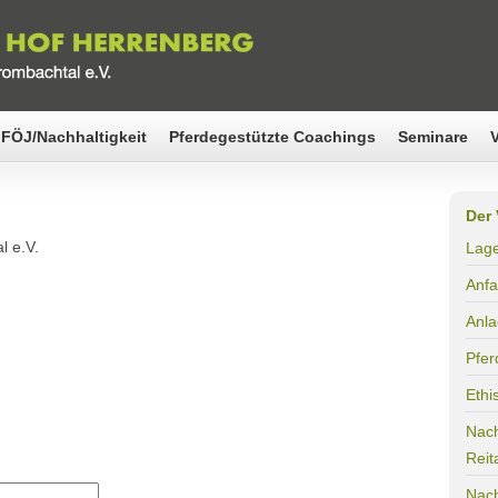
FÖJ/Nachhaltigkeit
Pferdegestützte Coachings
Seminare
Der 
l e.V.
Lag
Anfa
Anl
Pfer
Ethi
Nach
Reit
Nach