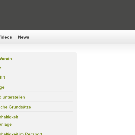
Videos
News
Verein
e
hrt
age
d unterstellen
sche Grundsätze
haltigkeit
anlage
haltigkeit im Reitsport