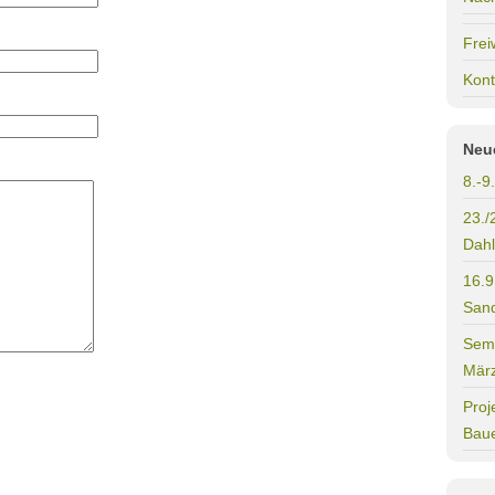
Frei
Kont
Neu
8.-9
23./
Dahl
16.9
Sand
Semi
Mär
Proj
Bau