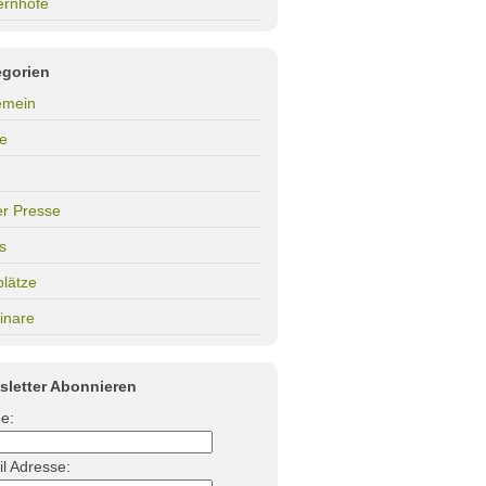
ernhöfe
egorien
emein
e
er Presse
s
plätze
inare
sletter Abonnieren
e:
l Adresse: