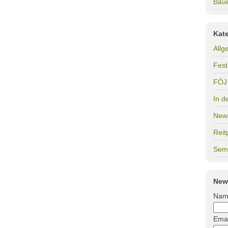
Bau
Kat
Allg
Fest
FÖJ
In d
New
Reit
Sem
New
Nam
Emai