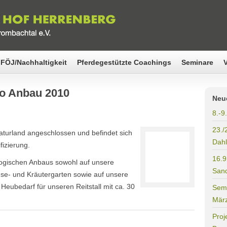
FÖJ/Nachhaltigkeit
Pferdegestützte Coachings
Seminare
io Anbau 2010
Neu
8.-9
23./
Naturland angeschlossen und befindet sich
Dahl
fizierung.
16.9
logischen Anbaus sowohl auf unsere
Sand
se- und Kräutergarten sowie auf unsere
Heubedarf für unseren Reitstall mit ca. 30
Semi
Mär
Proj