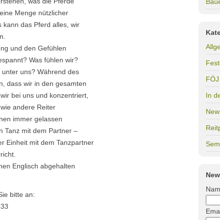
stehen, was die Pferde
Bau
eine Menge nützlicher
 kann das Pferd alles, wir
Kat
n.
Allg
ung und den Gefühlen
gespannt? Was fühlen wir?
Fest
s unter uns? Während des
FÖJ
n, dass wir in den gesamten
ir bei uns und konzentriert,
In d
ie andere Reiter
New
nnen immer gelassen
Reit
in Tanz mit dem Partner –
er Einheit mit dem Tanzpartner
Sem
richt.
chen Englisch abgehalten
New
Nam
ie bitte an:
933
Emai